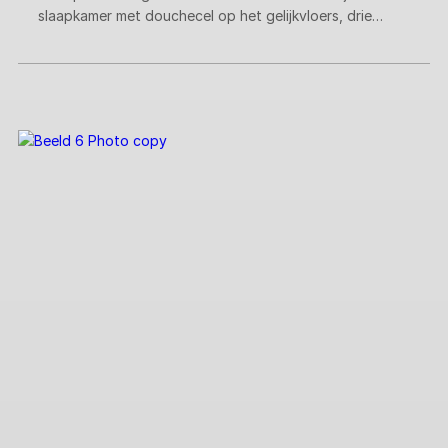
slaapkamer met douchecel op het gelijkvloers, drie
slaapkamers op de bovenverdieping en een doordachte
indeling op 167 m² zijn deze woningen klaar voor elke
levensfase.