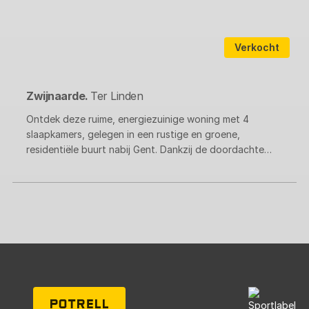
Verkocht
Zwijnaarde.
Ter Linden
Ontdek deze ruime, energiezuinige woning met 4
slaapkamers, gelegen in een rustige en groene,
residentiële buurt nabij Gent. Dankzij de doordachte
indeling en moderne technieken geniet je hier van
optimaal wooncomfort met vlotte bereikbaarheid.