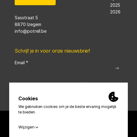
Sasstraat 5
8870 Izegem
info@potrell.be
Schrijf je in voor onze nieuwsbrief
Email
*
Deze site wordt beschermd door reCAPTCHA en het&nbsp;
privacybeleid
en de&nbsp;
servicevoorwaarden
van Google zijn van toepassing.
© 2026 Potrell
Privacybeleid
Cookies
AI Disclosure
Safety policy