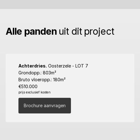
Alle panden
uit dit project
More
info
Achterdries.
Oosterzele - LOT 7
about
Grondopp.: 803m²
Achterdries.
Bruto vloeropp.: 180m²
Oosterzele
€510.000
-
prijs exclusief kosten
LOT
7
Brochure aanvragen