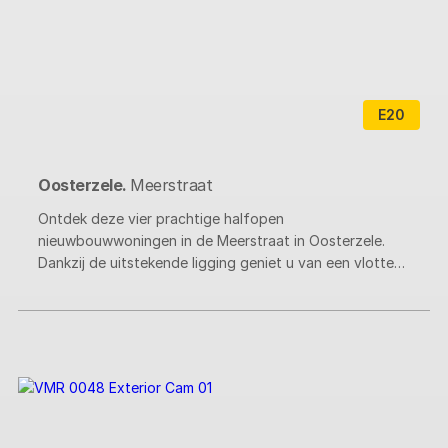
E20
Oosterzele.
Meerstraat
Ontdek deze vier prachtige halfopen
nieuwbouwwoningen in de Meerstraat in Oosterzele.
Dankzij de uitstekende ligging geniet u van een vlotte
bereikbaarheid naar winkels, scholen en belangrijke
verbindingswegen. Ideaal voor een comfortabel
gezinsleven.